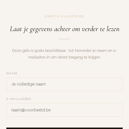
TEFAN DESAEYERE
GRATIS KLANTGIDS
FOTOGRAFIE
Laat je gegevens achter om verder te lezen
STEFAN DESAEYERE FOTOGRAFIE
Deze gids is gratis beschikbaar. Vul hieronder je naam en e-
Komorebi
mailadres in om direct toegang te krijgen.
NAAM
E-MAILADRES
Wat is Komorebi?
Japans voor "zonlicht dat door de bladeren filtert"