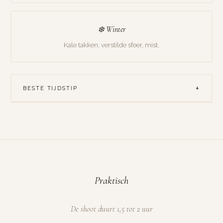
❄️ Winter
Kale takken, verstilde sfeer, mist.
+
BESTE TIJDSTIP
Golden hour
(uur voor zonsondergang) is magisch - het
licht komt van opzij door de bomen. Bewolkt met
doorbrekende zon kan ook prachtig zijn.
Praktisch
De shoot duurt 1,5 tot 2 uur