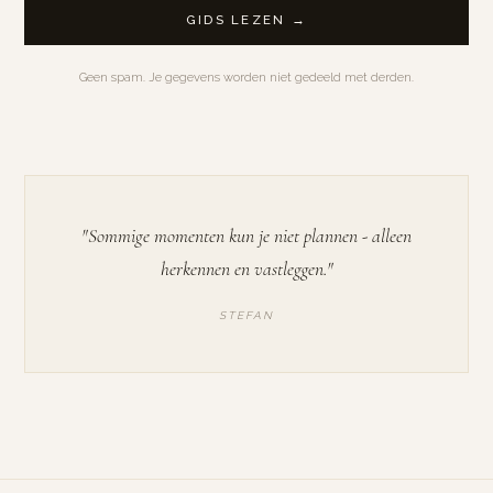
GIDS LEZEN →
We wandelen samen door bos of natuur, op zoek naar de
Geen spam. Je gegevens worden niet gedeeld met derden.
mooiste plekjes en het perfecte licht. Geen strakke planning
- we nemen de tijd.
"Sommige momenten kun je niet plannen - alleen
herkennen en vastleggen."
STEFAN